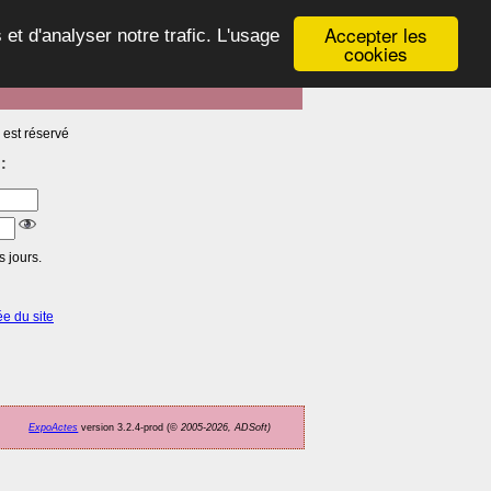
Accepter les
 et d'analyser notre trafic. L'usage
cookies
 est réservé
:
 jours.
ée du site
ExpoActes
version 3.2.4-prod (©
2005-2026, ADSoft)